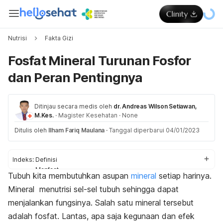
Nutrisi
Fakta Gizi
Fosfat Mineral Turunan Fosfor
dan Peran Pentingnya
Ditinjau secara medis oleh
dr. Andreas Wilson Setiawan,
M.Kes.
·
Magister Kesehatan
·
None
Ditulis oleh
Ilham Fariq Maulana
·
Tanggal diperbarui 04/01/2023
Indeks:
Definisi
Manfaat
Tubuh kita membutuhkan asupan
mineral
setiap harinya.
Sumber makanan
Mineral menutrisi sel-sel tubuh sehingga dapat
Gangguan kesehatan
menjalankan fungsinya. Salah satu mineral tersebut
adalah fosfat. Lantas, apa saja kegunaan dan efek