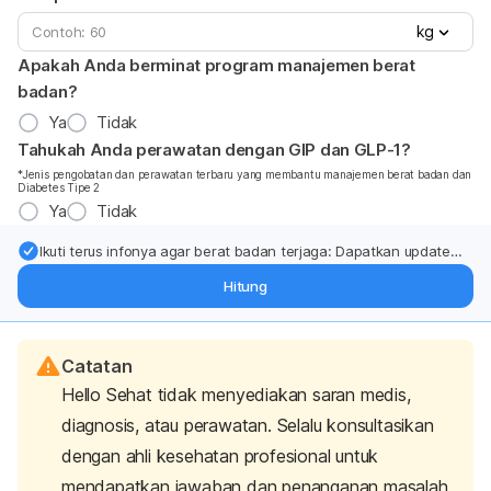
kg
Apakah Anda berminat program manajemen berat
badan?
Ya
Tidak
Tahukah Anda perawatan dengan GIP dan GLP-1?
*Jenis pengobatan dan perawatan terbaru yang membantu manajemen berat badan dan
Diabetes Tipe 2
Ya
Tidak
Ikuti terus infonya agar berat badan terjaga: Dapatkan update
dari pakar mengenai dukungan dan perawatan berat badan
Hitung
langsung ke inbox Anda.
Catatan
Hello Sehat tidak menyediakan saran medis,
diagnosis, atau perawatan. Selalu konsultasikan
dengan ahli kesehatan profesional untuk
mendapatkan jawaban dan penanganan masalah