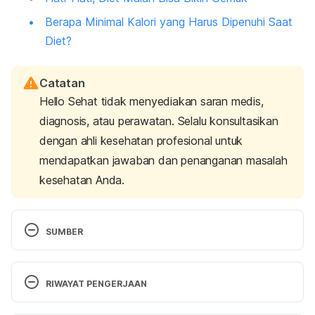
Berapa Minimal Kalori yang Harus Dipenuhi Saat
Diet?
Catatan
Hello Sehat tidak menyediakan saran medis,
diagnosis, atau perawatan. Selalu konsultasikan
dengan ahli kesehatan profesional untuk
mendapatkan jawaban dan penanganan masalah
kesehatan Anda.
SUMBER
Cornforth, Tracee. (2015). 
Dieting and Gallstone 
Prevention
. [online] Available at: 
RIWAYAT PENGERJAAN
https://www.verywell.com/dieting-and-gallstones-
3520723 [Accessed 11 Nov. 2016].
Versi Terbaru