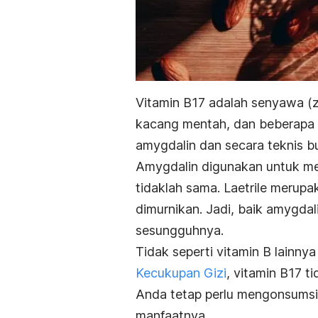
Vitamin B17 adalah senyawa (za
kacang mentah, dan beberapa j
amygdalin dan secara teknis b
Amygdalin digunakan untuk mem
tidaklah sama. Laetrile merupa
dimurnikan. Jadi, baik amygda
sesungguhnya.
Tidak seperti vitamin B lainn
Kecukupan Gizi
, vitamin B17 t
Anda tetap perlu mengonsums
manfaatnya.