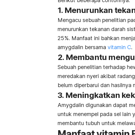
Berikut beberapa contohnya.
1. Menurunkan teka
Mengacu sebuah penelitian p
menurunkan tekanan darah sist
25%. Manfaat ini bahkan menj
amygdalin bersama
vitamin C
.
2. Membantu mengur
Sebuah penelitian terhadap h
meredakan nyeri akibat radang se
belum diperbarui dan hasilnya m
3. Meningkatkan ke
Amygdalin digunakan dapat m
untuk menempel pada sel lain y
membantu tubuh untuk melawan
Manfaat vitamin B