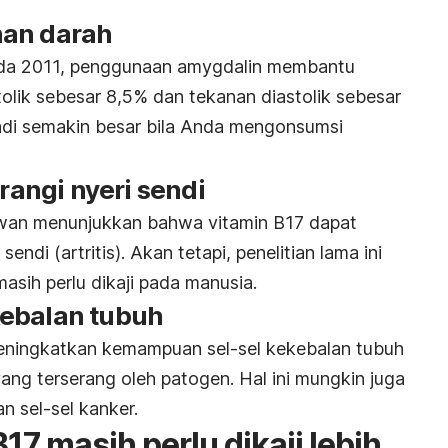
nan darah
ada 2011, penggunaan amygdalin membantu
olik sebesar 8,5% dan tekanan diastolik sebesar
adi semakin besar bila Anda mengonsumsi
angi nyeri sendi
ewan menunjukkan bahwa vitamin B17 dapat
ndi (artritis). Akan tetapi, penelitian lama ini
asih perlu dikaji pada manusia.
kebalan tubuh
eningkatkan kemampuan sel-sel kekebalan tubuh
ang terserang oleh patogen. Hal ini mungkin juga
 sel-sel kanker.
17 masih perlu dikaji lebih