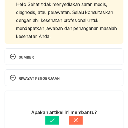
Hello Sehat tidak menyediakan saran medis,
diagnosis, atau perawatan. Selalu konsultasikan
dengan ahli kesehatan profesional untuk
mendapatkan jawaban dan penanganan masalah
kesehatan Anda.
SUMBER
What is psychodynamic therapy?
 (n.d.). British 
Association for Counselling and Psychotherapy. 
RIWAYAT PENGERJAAN
Retrieved November 28, 2023, from 
https://www.bacp.co.uk/about-therapy/types-of-
Versi Terbaru
therapy/psychodynamic-therapy/
06/12/2023
Psychodynamic therapy. 
(2023). Counselling 
Ditulis oleh 
Aprinda Puji
Apakah artikel ini membantu?
Directory. Retrieved November 28, 2023, from 
Ditinjau secara medis oleh
dr. Tania Savitri
https://www.counselling-
Diperbarui oleh: 
Diah Ayu Lestari