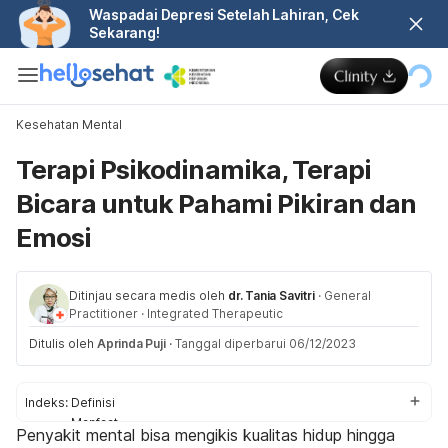
Waspadai Depresi Setelah Lahiran, Cek
Sekarang!
Kesehatan Mental
Terapi Psikodinamika, Terapi
Bicara untuk Pahami Pikiran dan
Emosi
Ditinjau secara medis oleh
dr. Tania Savitri
·
General
Practitioner
·
Integrated Therapeutic
Ditulis oleh
Aprinda Puji
·
Tanggal diperbarui 06/12/2023
Indeks:
Definisi
Manfaat
Penyakit mental bisa mengikis kualitas hidup hingga
Proses