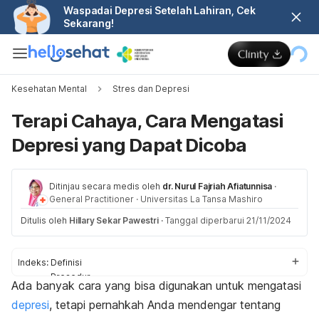
Waspadai Depresi Setelah Lahiran, Cek
Sekarang!
Kesehatan Mental
Stres dan Depresi
Terapi Cahaya, Cara Mengatasi
Depresi yang Dapat Dicoba
Ditinjau secara medis oleh
dr. Nurul Fajriah Afiatunnisa
·
General Practitioner
·
Universitas La Tansa Mashiro
Ditulis oleh
Hillary Sekar Pawestri
·
Tanggal diperbarui 21/11/2024
Indeks:
Definisi
Prosedur
Ada banyak cara yang bisa digunakan untuk mengatasi
Efek samping
depresi
, tetapi pernahkah Anda mendengar tentang