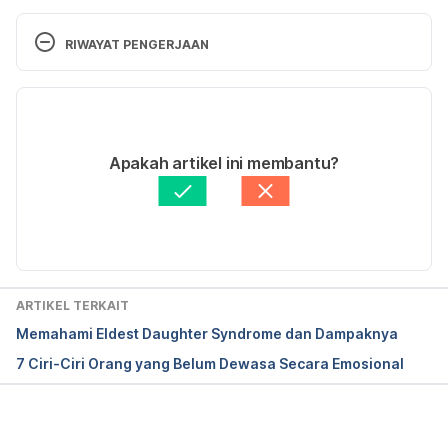
Passive Aggressive Personality. 
http://www.healthline.com/health/passive-
RIWAYAT PENGERJAAN
aggressive-personality-disorder#Overview1
 Diakses 
pada 22 November 2016. 
Versi Terbaru
8 Keys to Eliminating Passive Aggressiveness. 
09/10/2020
http://psychcentral.com/lib/8-keys-to-eliminating-
Ditulis oleh 
Irene Anindyaputri
Apakah artikel ini membantu?
passive-aggressiveness/
 Diakses pada 22 
Ditinjau secara medis oleh
dr. Andreas Wilson 
November 2016. 
Setiawan, M.Kes.
Diperbarui oleh: 
Nanda Saputri
Overcoming Passive Aggression: Meet Your Needs 
by Communicating Clearly. 
http://tinybuddha.com/blog/passive-aggression-
ARTIKEL TERKAIT
meet-your-needs-by-communicating-clearly/
Memahami Eldest Daughter Syndrome dan Dampaknya
Diakses pada 22 November 2016. 
7 Ciri-Ciri Orang yang Belum Dewasa Secara Emosional
Memuat...