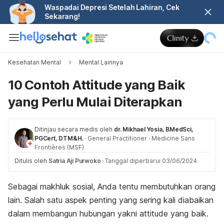
Waspadai Depresi Setelah Lahiran, Cek
Sekarang!
Kesehatan Mental
Mental Lainnya
10 Contoh Attitude yang Baik
yang Perlu Mulai Diterapkan
Ditinjau secara medis oleh
dr. Mikhael Yosia, BMedSci,
PGCert, DTM&H.
·
General Practitioner
·
Medicine Sans
Frontières (MSF)
Ditulis oleh
Satria Aji Purwoko
·
Tanggal diperbarui 03/06/2024
Sebagai makhluk sosial, Anda tentu membutuhkan orang
lain. Salah satu aspek penting yang sering kali diabaikan
dalam membangun hubungan yakni
attitude
yang baik.