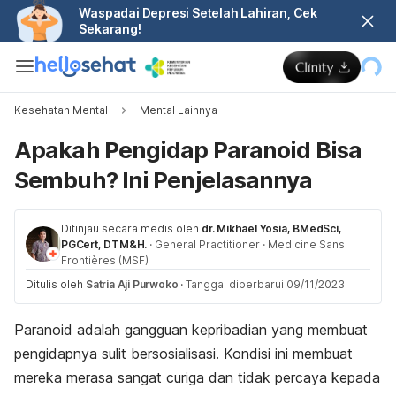
Waspadai Depresi Setelah Lahiran, Cek
Sekarang!
Kesehatan Mental
Mental Lainnya
Apakah Pengidap Paranoid Bisa
Sembuh? Ini Penjelasannya
Ditinjau secara medis oleh
dr. Mikhael Yosia, BMedSci,
PGCert, DTM&H.
·
General Practitioner
·
Medicine Sans
Frontières (MSF)
Ditulis oleh
Satria Aji Purwoko
·
Tanggal diperbarui 09/11/2023
Paranoid adalah gangguan kepribadian yang membuat
pengidapnya sulit bersosialisasi. Kondisi ini membuat
mereka merasa sangat curiga dan tidak percaya kepada