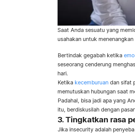
Saat Anda sesuatu yang memicu 
usahakan untuk menenangkan di
Bertindak gegabah ketika
emo
seseorang cenderung menghasi
hari.
Ketika
kecemburuan
dan sifat 
memutuskan hubungan saat mel
Padahal, bisa jadi apa yang A
itu, berdiskusilah dengan pas
3. Tingkatkan rasa pe
Jika
insecurity
adalah penyebab