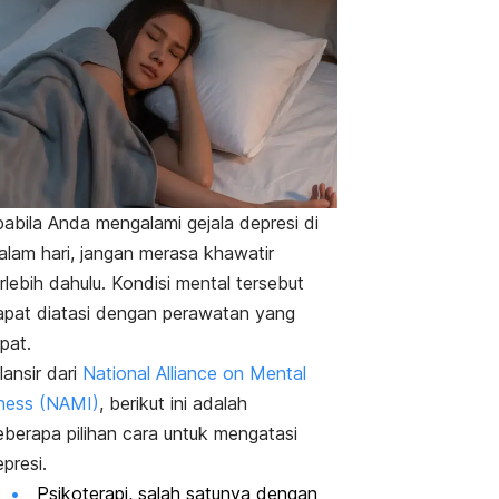
pabila Anda mengalami gejala depresi di
alam hari, jangan merasa khawatir
rlebih dahulu. Kondisi mental tersebut
apat diatasi dengan perawatan yang
pat.
lansir dari
National Alliance on Mental
lness (NAMI)
, berikut ini adalah
eberapa pilihan cara untuk mengatasi
presi.
Psikoterapi, salah satunya dengan