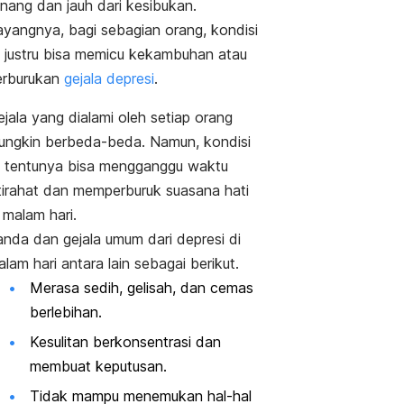
enang dan jauh dari kesibukan.
ayangnya, bagi sebagian orang, kondisi
ni justru bisa memicu kekambuhan atau
erburukan
gejala depresi
.
jala yang dialami oleh setiap orang
ungkin berbeda-beda. Namun, kondisi
ni tentunya bisa mengganggu waktu
stirahat dan memperburuk suasana hati
 malam hari.
anda dan gejala umum dari depresi di
lam hari antara lain sebagai berikut.
Merasa sedih, gelisah, dan
cemas
berlebihan
.
Kesulitan berkonsentrasi dan
membuat keputusan.
Tidak mampu menemukan hal-hal