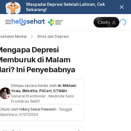
Waspadai Depresi Setelah Lahiran, Cek
Sekarang!
sehatan Mental
Stres dan Depresi
Memuat...
engapa Depresi
Memburuk di Malam
ari? Ini Penyebabnya
Ditinjau secara medis oleh
dr. Mikhael
Yosia, BMedSci, PGCert, DTM&H.
·
General Practitioner
·
Medicine Sans
Frontières (MSF)
Ditulis oleh
Hillary Sekar Pawestri
·
Tanggal
diperbarui 31/07/2024