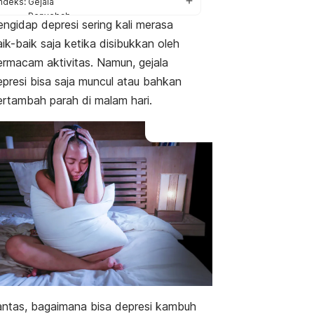
Indeks:
Gejala
Penyebab
ngidap depresi sering kali merasa
Faktor risiko
ik-baik saja ketika disibukkan oleh
Cara mengatasi
ermacam aktivitas. Namun, gejala
epresi bisa saja muncul atau bahkan
ertambah parah di malam hari.
antas, bagaimana bisa depresi kambuh