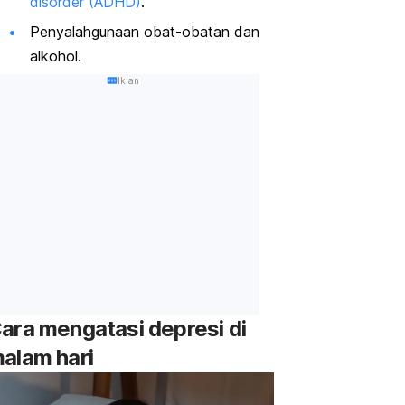
disorder
(ADHD)
.
Penyalahgunaan obat-obatan dan
alkohol.
Iklan
ara mengatasi depresi di
alam hari