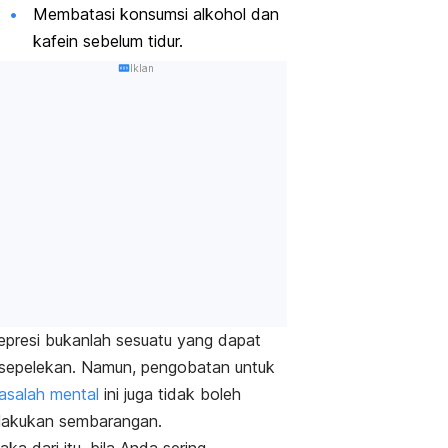
Membatasi konsumsi alkohol dan
kafein sebelum tidur.
Iklan
epresi bukanlah sesuatu yang dapat
isepelekan. Namun, pengobatan untuk
asalah mental
ini juga tidak boleh
ilakukan sembarangan.
ka dari itu, bila Anda sering