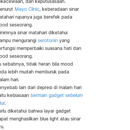
ekecewaan, dan keputusasaan.
enurut
Mayo Clinic
, keberadaan sinar
atahari rupanya juga berefek pada
ood
seseorang.
inimnya sinar matahari diketahui
ampu mengurangi
serotonin
yang
erfungsi memperbaiki suasana hati dan
ood
seseorang.
u sebabnya, tidak heran bila
mood
nda lebih mudah memburuk pada
lam hari.
nyebab lain dari depresi di malam hari
aitu kebiasaan
bermain
gadget
sebelum
dur
.
erlu diketahui bahwa layar
gadget
apat menghasilkan
blue light
atau sinar
ru.