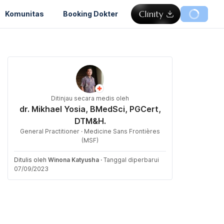
Komunitas
Booking Dokter
Ditinjau secara medis oleh
dr. Mikhael Yosia, BMedSci, PGCert,
DTM&H.
General Practitioner · Medicine Sans Frontières
(MSF)
Ditulis oleh
Winona Katyusha
·
Tanggal diperbarui
07/09/2023