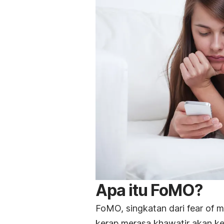
Apa itu FoMO?
FoMO, singkatan dari
fear of m
kerap merasa khawatir akan ke