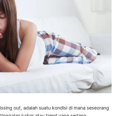
issing out,
adalah suatu kondisi di mana seseorang
tinggalan kabar atau
trend
yang sedang