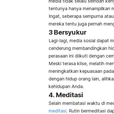
media tidak selalu seindah k
tentunya hanya menampilkan
Ingat, seberapa sempurna ata
mereka tentu juga pernah meng
3 Bersyukur
Lagi-lagi, media sosial dapa
cenderung membandingkan hidu
perasaan ini diikuti dengan cema
Meski terasa klise, melatih 
meningkatkan kepuasaan pada k
dengan hidup orang lain, alihk
kehidupan Anda.
4. Meditasi
Selain membatasi waktu di me
meditasi
. Rutin bermeditasi d