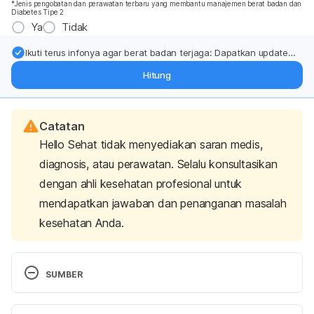
*Jenis pengobatan dan perawatan terbaru yang membantu manajemen berat badan dan
Diabetes Tipe 2
Ya
Tidak
Ikuti terus infonya agar berat badan terjaga: Dapatkan update
dari pakar mengenai dukungan dan perawatan berat badan
Hitung
langsung ke inbox Anda.
Catatan
Hello Sehat tidak menyediakan saran medis,
diagnosis, atau perawatan. Selalu konsultasikan
dengan ahli kesehatan profesional untuk
mendapatkan jawaban dan penanganan masalah
kesehatan Anda.
SUMBER
Retinal diseases – Symptoms and causes. (2021). 