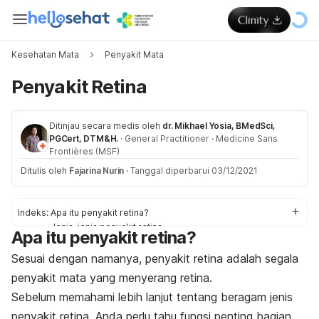
Kesehatan Mata
Penyakit Mata
Penyakit Retina
Ditinjau secara medis oleh
dr. Mikhael Yosia, BMedSci,
PGCert, DTM&H.
·
General Practitioner
·
Medicine Sans
Frontières (MSF)
Ditulis oleh
Fajarina Nurin
·
Tanggal diperbarui 03/12/2021
Indeks:
Apa itu penyakit retina?
Jenis-jenis penyakit retina
Apa itu penyakit retina?
Gejala penyakit retina
Faktor-faktor risiko penyakit retina
Sesuai dengan namanya, penyakit retina adalah segala
Diagnosis penyakit retina
penyakit mata yang menyerang retina.
Pengobatan penyakit retina
Sebelum memahami lebih lanjut tentang beragam jenis
penyakit retina, Anda perlu tahu fungsi penting bagian