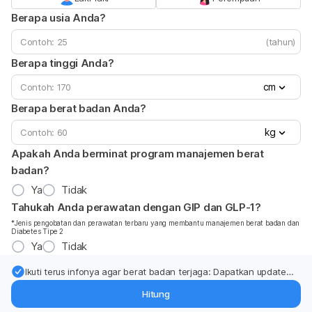
Berapa usia Anda?
(tahun)
Berapa tinggi Anda?
cm
Berapa berat badan Anda?
kg
Apakah Anda berminat program manajemen berat
badan?
Ya
Tidak
Tahukah Anda perawatan dengan GIP dan GLP-1?
*Jenis pengobatan dan perawatan terbaru yang membantu manajemen berat badan dan
Diabetes Tipe 2
Ya
Tidak
Ikuti terus infonya agar berat badan terjaga: Dapatkan update
dari pakar mengenai dukungan dan perawatan berat badan
Hitung
langsung ke inbox Anda.