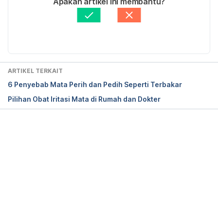
Apakah artikel ini membantu?
April 2022, from 
Ditinjau secara medis oleh
dr. Carla Pramudita 
https://pedclerk.bsd.uchicago.edu/page/hordeolum-
Susanto
Diperbarui oleh: 
Anandito Reza
stye-chalazion
How to treat boils and styes. (2022). Retrieved 27 
April 2022, from 
ARTIKEL TERKAIT
https://www.aad.org/public/everyday-care/injured-
6 Penyebab Mata Perih dan Pedih Seperti Terbakar
skin/treat-boils-styes
Pilihan Obat Iritasi Mata di Rumah dan Dokter
Site designed and developed bka interactive ltd, N. 
(2022). Stye | Health Navigator NZ. Retrieved 27 
April 2022, from 
Memuat...
https://www.healthnavigator.org.nz/health-a-
z/s/stye/
Sty – Diagnosis and treatment – Mayo Clinic. 
(2022). Retrieved 27 April 2022, from 
https://www.mayoclinic.org/diseases-
conditions/sty/diagnosis-treatment/drc-20378022