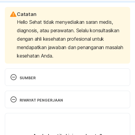
Catatan
Hello Sehat tidak menyediakan saran medis,
diagnosis, atau perawatan. Selalu konsultasikan
dengan ahli kesehatan profesional untuk
mendapatkan jawaban dan penanganan masalah
kesehatan Anda.
SUMBER
Stye. (2022). Retrieved 27 April 2022, from 
https://dailymed.nlm.nih.gov/dailymed/fda/fdaDrug
RIWAYAT PENGERJAAN
Xsl.cfm?setid=f7eb8466-d8ea-4833-9bed-
244ead38a3bf&type=display
Versi Terbaru
Hordeolum (Stye) & Chalazion | Pediatrics Clerkship 
12/10/2022
| The University of Chicago. (2022). Retrieved 27 
Ditulis oleh 
Reikha Pratiwi