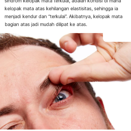
sindrom kelopak mata terkulai, adalah kondisi di mana
Komplikasi
Pencegahan
kelopak mata atas kehilangan elastisitas, sehingga ia
menjadi kendur dan “terkulai”. Akibatnya, kelopak mata
bagian atas jadi mudah dilipat ke atas.