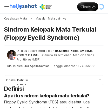
Kesehatan Mata
Masalah Mata Lainnya
Sindrom Kelopak Mata Terkulai
(Floppy Eyelid Syndrome)
Ditinjau secara medis oleh
dr. Mikhael Yosia, BMedSci,
PGCert, DTM&H.
·
General Practitioner
·
Medicine Sans
Frontières (MSF)
Ditulis oleh
Lika Aprilia Samiadi
·
Tanggal diperbarui 24/05/2021
Indeks:
Definisi
Gejala
Definisi
Penyebab
Apa itu sindrom kelopak mata terkulai?
Faktor pemicu
Diagnosis
Floppy Eyelid Syndrome (FES) atau disebut juga
Pengobatan