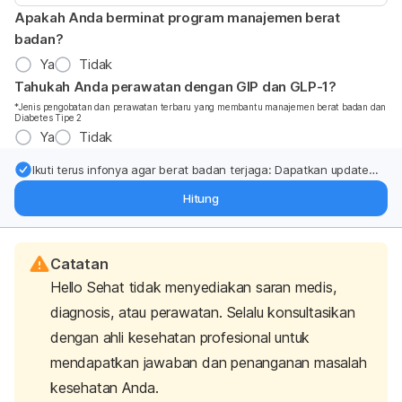
Apakah Anda berminat program manajemen berat
badan?
Ya
Tidak
Tahukah Anda perawatan dengan GIP dan GLP-1?
*Jenis pengobatan dan perawatan terbaru yang membantu manajemen berat badan dan
Diabetes Tipe 2
Ya
Tidak
Ikuti terus infonya agar berat badan terjaga: Dapatkan update
dari pakar mengenai dukungan dan perawatan berat badan
Hitung
langsung ke inbox Anda.
Catatan
Hello Sehat tidak menyediakan saran medis,
diagnosis, atau perawatan. Selalu konsultasikan
dengan ahli kesehatan profesional untuk
mendapatkan jawaban dan penanganan masalah
kesehatan Anda.