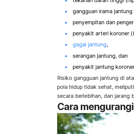
tekanan darah tinggi (
hi
gangguan irama jantung (
penyempitan dan pengera
penyakit arteri koroner (
gagal jantung
,
serangan jantung, dan
penyakit jantung korone
Risiko gangguan jantung di at
pola hidup tidak sehat,
meliput
secara berlebihan, dan jarang 
Cara mengurangi