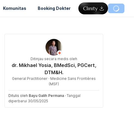
Komunitas
Booking Dokter
Ditinjau secara medis oleh
dr. Mikhael Yosia, BMedSci, PGCert,
DTM&H.
General Practitioner · Medicine Sans Frontières
(MSF)
Ditulis oleh
Bayu Galih Permana
·
Tanggal
diperbarui 30/05/2025