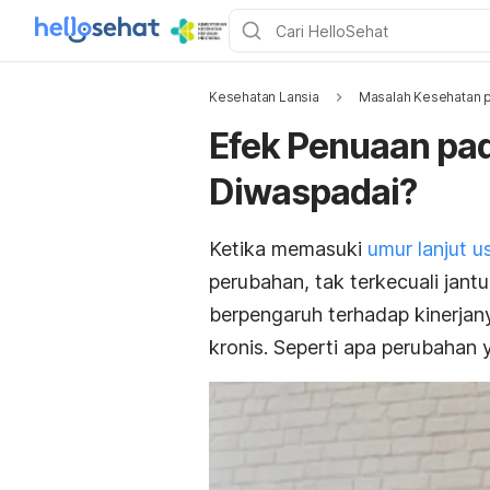
Kesehatan Lansia
Masalah Kesehatan p
Efek Penuaan pad
Diwaspadai?
Ketika memasuki
umur lanjut u
perubahan, tak terkecuali jant
berpengaruh terhadap kinerjany
kronis.
Seperti apa perubahan y