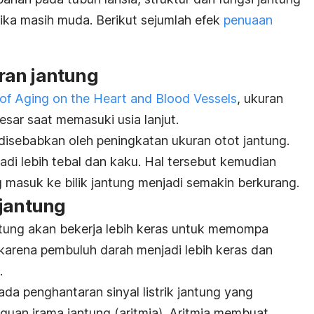
tika masih muda.
Berikut sejumlah efek
penuaan
ran jantung
 of Aging on the Heart and Blood Vessels
, ukuran
ar saat memasuki usia lanjut.
disebabkan oleh peningkatan ukuran otot jantung.
jadi lebih tebal dan kaku. Hal tersebut kemudian
masuk ke bilik jantung menjadi semakin berkurang.
 jantung
ntung akan bekerja lebih keras untuk memompa
i karena pembuluh darah menjadi lebih keras dan
.
ada penghantaran sinyal listrik jantung yang
guan irama jantung (aritmia)
. Aritmia membuat