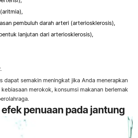
pertensi
),
aritmia),
san pembuluh darah arteri (
arteriosklerosis
),
bentuk lanjutan dari arteriosklerosis),
r
.
as dapat semakin meningkat jika Anda menerapkan
i
kebiasaan merokok
, konsumsi makanan berlemak
berolahraga.
 efek penuaan pada jantung