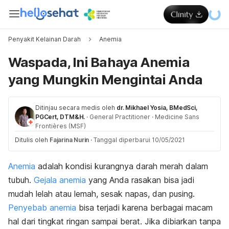
Penyakit Kelainan Darah
Anemia
Waspada, Ini Bahaya Anemia
yang Mungkin Mengintai Anda
Ditinjau secara medis oleh
dr. Mikhael Yosia, BMedSci,
PGCert, DTM&H.
·
General Practitioner
·
Medicine Sans
Frontières (MSF)
Ditulis oleh
Fajarina Nurin
·
Tanggal diperbarui 10/05/2021
Anemia
adalah kondisi kurangnya darah merah dalam
tubuh.
Gejala anemia
yang Anda rasakan bisa jadi
mudah lelah atau lemah, sesak napas, dan pusing.
Penyebab anemia
bisa terjadi karena berbagai macam
hal dari tingkat ringan sampai berat. Jika dibiarkan tanpa