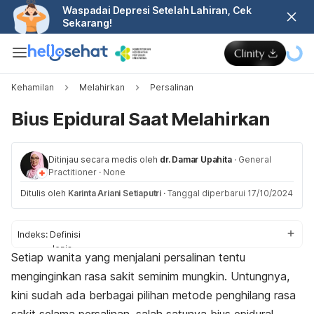
Waspadai Depresi Setelah Lahiran, Cek
Sekarang!
Kehamilan
Melahirkan
Persalinan
Bius Epidural Saat Melahirkan
Ditinjau secara medis oleh
dr. Damar Upahita
·
General
Practitioner
·
None
Ditulis oleh
Karinta Ariani Setiaputri
·
Tanggal diperbarui 17/10/2024
Indeks:
Definisi
Jenis
Setiap wanita yang menjalani persalinan tentu
Kapan dibutuhkan
menginginkan rasa sakit seminim mungkin. Untungnya,
Manfaat
Risiko
kini sudah ada berbagai pilihan metode penghilang rasa