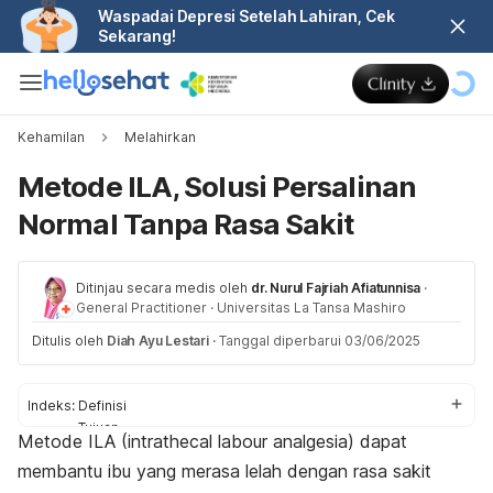
Waspadai Depresi Setelah Lahiran, Cek
Sekarang!
Kehamilan
Melahirkan
Metode ILA, Solusi Persalinan
Normal Tanpa Rasa Sakit
Ditinjau secara medis oleh
dr. Nurul Fajriah Afiatunnisa
·
General Practitioner
·
Universitas La Tansa Mashiro
Ditulis oleh
Diah Ayu Lestari
·
Tanggal diperbarui 03/06/2025
Indeks:
Definisi
Tujuan
Metode ILA (
intrathecal labour analgesia
) dapat
Prosedur
membantu ibu yang merasa lelah dengan rasa sakit
Pertimbangan