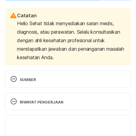
Catatan
Hello Sehat tidak menyediakan saran medis,
diagnosis, atau perawatan. Selalu konsultasikan
dengan ahli kesehatan profesional untuk
mendapatkan jawaban dan penanganan masalah
kesehatan Anda.
SUMBER
Chauhan, G., Samyal, P., & Pathania, A. A. (2020). 
Single-dose intrathecal analgesia: A safe and 
RIWAYAT PENGERJAAN
effective method of labor analgesia for parturients 
in low resource areas.
 Ain-Shams Journal of 
Versi Terbaru
Anesthesiology, 12
(1). 
https://doi.org/10.1186/s42077-020-00075-w
03/06/2025
Ditulis oleh 
Diah Ayu Lestari