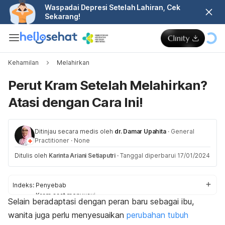
Waspadai Depresi Setelah Lahiran, Cek
Sekarang!
Kehamilan
Melahirkan
Perut Kram Setelah Melahirkan?
Atasi dengan Cara Ini!
Ditinjau secara medis oleh
dr. Damar Upahita
·
General
Practitioner
·
None
Ditulis oleh
Karinta Ariani Setiaputri
·
Tanggal diperbarui 17/01/2024
Indeks:
Penyebab
Kram saat menyusui
Selain beradaptasi dengan peran baru sebagai ibu,
Cara mengatasi
wanita juga perlu menyesuaikan
perubahan tubuh
Kapan ke dokter?