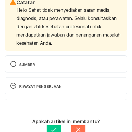
Catatan
Hello Sehat tidak menyediakan saran medis,
diagnosis, atau perawatan. Selalu konsultasikan
dengan ahli kesehatan profesional untuk
mendapatkan jawaban dan penanganan masalah
kesehatan Anda.
SUMBER
The postpartum period.
 (2024). Cleveland Clinic. 
Retrieved January 14, 2025, from 
RIWAYAT PENGERJAAN
https://my.clevelandclinic.org/health/articles/postpa
rtum
Versi Terbaru
The new mother: Taking care of yourself after 
26/11/2025
birth
. (n.d.). Stanford Medicine Children’s Health. 
Ditulis oleh 
Hillary Sekar Pawestri
Apakah artikel ini membantu?
Retrieved January 14, 2025, from 
Ditinjau secara medis oleh
dr. Nurul Fajriah 