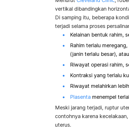
Menurut
Cleveland Clinic
, rob
vertikal dibandingkan horizonta
Di samping itu, beberapa kondis
terjadi selama proses persalina
Kelainan bentuk rahim, s
Rahim terlalu meregang,
(janin terlalu besar), at
Riwayat operasi rahim, s
Kontraksi yang terlalu 
Riwayat melahirkan lebih 
Plasenta
menempel terlal
Meski jarang terjadi, ruptur ute
contohnya karena kecelakaan, 
uterus.