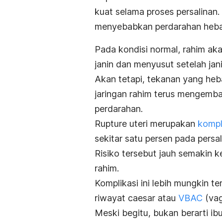
kuat selama proses persalinan.
menyebabkan perdarahan heba
Pada kondisi normal, rahim a
janin dan menyusut setelah jani
Akan tetapi, tekanan yang he
jaringan rahim terus mengemb
perdarahan.
Rupture
uteri merupakan
kompl
sekitar satu persen pada persal
Risiko tersebut jauh semakin ke
rahim.
Komplikasi ini lebih mungkin t
riwayat caesar atau
VBAC
(
vag
Meski begitu, bukan berarti i