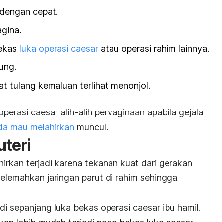
dengan cepat.
agina.
bekas
luka operasi
caesar
atau operasi rahim lainnya.
ung.
t tulang kemaluan terlihat menonjol.
operasi
caesar
alih-alih pervaginaan apabila gejala
da mau melahirkan
muncul.
uteri
irkan terjadi karena tekanan kuat dari gerakan
elemahkan jaringan parut di rahim sehingga
.
i di sepanjang luka bekas operasi
caesar
ibu hamil.