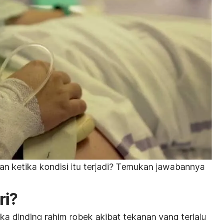
an ketika kondisi itu terjadi? Temukan jawabannya
ri?
ika dinding rahim robek akibat tekanan yang terlalu