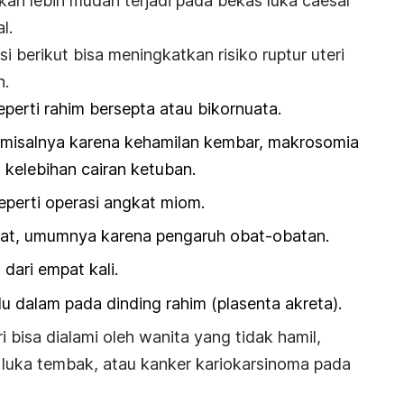
ekan lebih mudah terjadi pada bekas luka
caesar
l.
i berikut bisa meningkatkan risiko ruptur uteri
n.
eperti rahim bersepta atau bikornuata.
 misalnya karena kehamilan kembar, makrosomia
au kelebihan cairan ketuban.
eperti operasi angkat miom.
kuat, umumnya karena pengaruh obat-obatan.
dari empat kali.
u dalam pada dinding rahim (plasenta akreta).
ri bisa dialami oleh wanita yang tidak hamil,
luka tembak, atau kanker kariokarsinoma pada