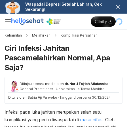
Waspadai Depresi Setelah Lahiran, Cek
Sekarang!
Kehamilan
Melahirkan
Komplikasi Persalinan
Ciri Infeksi Jahitan
Pascamelahirkan Normal, Apa
Saja?
Ditinjau secara medis oleh
dr. Nurul Fajriah Afiatunnisa
·
General Practitioner
·
Universitas La Tansa Mashiro
Ditulis oleh
Satria Aji Purwoko
·
Tanggal diperbarui 30/12/2024
Infeksi pada luka jahitan merupakan salah satu
komplikasi yang perlu diwaspadai di
masa nifas
. Oleh