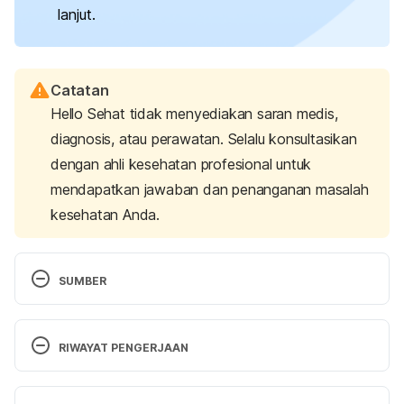
lanjut.
Catatan
Hello Sehat tidak menyediakan saran medis,
diagnosis, atau perawatan. Selalu konsultasikan
dengan ahli kesehatan profesional untuk
mendapatkan jawaban dan penanganan masalah
kesehatan Anda.
SUMBER
Postpartum period
. (2024). Cleveland Clinic. 
Retrieved December 19, 2024, from 
RIWAYAT PENGERJAAN
https://my.clevelandclinic.org/health/articles/postpa
rtum
Versi Terbaru