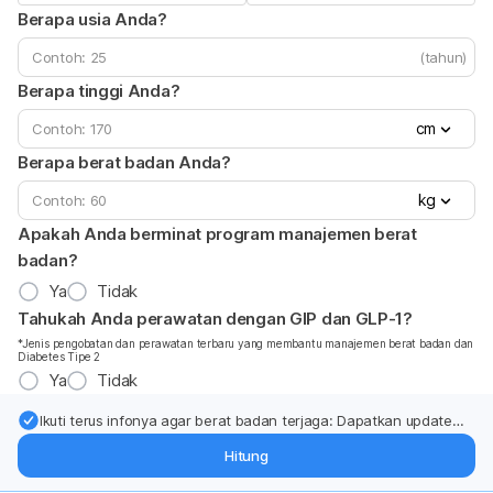
Berapa usia Anda?
(tahun)
Berapa tinggi Anda?
cm
Berapa berat badan Anda?
kg
Apakah Anda berminat program manajemen berat
badan?
Ya
Tidak
Tahukah Anda perawatan dengan GIP dan GLP-1?
*Jenis pengobatan dan perawatan terbaru yang membantu manajemen berat badan dan
Diabetes Tipe 2
Ya
Tidak
Ikuti terus infonya agar berat badan terjaga: Dapatkan update
dari pakar mengenai dukungan dan perawatan berat badan
Hitung
langsung ke inbox Anda.