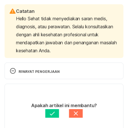
Catatan
Hello Sehat tidak menyediakan saran medis,
diagnosis, atau perawatan. Selalu konsultasikan
dengan ahli kesehatan profesional untuk
mendapatkan jawaban dan penanganan masalah
kesehatan Anda.
RIWAYAT PENGERJAAN
Versi Terbaru
30/12/2022
Ditulis oleh 
Hello Sehat Medical Review Team
Apakah artikel ini membantu?
Fakta medis diperiksa oleh
Hello Sehat Medical 
Review Team
Diperbarui oleh: 
Nanda Saputri