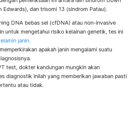
 dengan pemeriksaan ini antara lain sindrom Down
rom Edwards), dan trisomi 13 (sindrom Patau).
rining DNA bebas sel (cfDNA) atau
non-invasive
in untuk mengetahui risiko kelainan genetik, tes ini
kelamin janin.
 memperkirakan apakah janin mengalami suatu
diagnosisnya.
IPT
test
, dokter kandungan mungkin akan
es diagnostik inilah yang memberikan jawaban pasti
ertentu atau tidak.