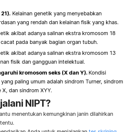
21).
Kelainan genetik yang menyebabkan
rdasan yang rendah dan kelainan fisik yang khas.
netik akibat adanya salinan ekstra kromosom 18
cacat pada banyak bagian organ tubuh.
netik akibat adanya salinan ekstra kromosom 13
an fisik dan gangguan intelektual.
garuhi kromosom seks (X dan Y).
Kondisi
yang paling umum adalah sindrom Turner, sindrom
ple X, dan sindrom XYY.
alani NIPT?
antu menentukan kemungkinan janin dilahirkan
tentu.
endasikan Anda untuk menjalankan
tes skrining