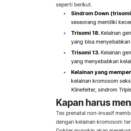
seperti berikut.
Sindrom Down (trisomi 
seseorang memiliki kece
Trisomi 18.
Kelainan ge
yang bisa menyebabkan 
Trisomi 13.
Kelainan ge
yang menyebabkan kelain
Kelainan yang mempen
kelainan kromosom seks 
Klinefelter, sindrom Tri
Kapan harus menj
Tes prenatal non-invasif memb
dengan kelainan kromosom ter
Dokter mungkin akan merekom