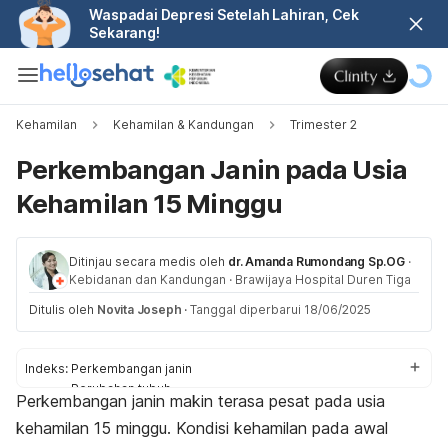
Waspadai Depresi Setelah Lahiran, Cek
Sekarang!
Kehamilan
Kehamilan & Kandungan
Trimester 2
Perkembangan Janin pada Usia
Kehamilan 15 Minggu
Ditinjau secara medis oleh
dr. Amanda Rumondang Sp.OG
·
Kebidanan dan Kandungan
·
Brawijaya Hospital Duren Tiga
Ditulis oleh
Novita Joseph
·
Tanggal diperbarui 18/06/2025
Indeks:
Perkembangan janin
Perubahan tubuh
Perkembangan janin makin terasa pesat pada usia
Perlu diperhatikan
kehamilan 15 minggu. Kondisi kehamilan pada awal
Pemeriksaan