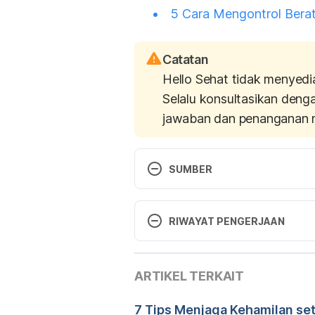
5 Cara Mengontrol Bera
Catatan
Hello Sehat tidak menyedi
Selalu konsultasikan deng
jawaban dan penanganan 
SUMBER
Staying cool during pregnancy. 
http://www.netdoctor.co.uk/par
RIWAYAT PENGERJAAN
Accessed October 19th 2016.
Versi Terbaru
Pregnant and feeling the heat? H
ARTIKEL TERKAIT
03/01/2022
http://www.babycentre.co.uk/a
cope Accessed October 19th 20
Ditulis oleh 
Rizki Pratiwi
7 Tips Menjaga Kehamilan se