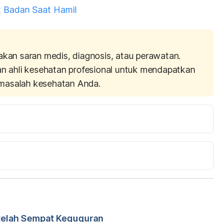
t Badan Saat Hamil
akan saran medis, diagnosis, atau perawatan.
an ahli kesehatan profesional untuk mendapatkan
masalah kesehatan Anda.
enting/pregnancy/a9201/pregnancy-and-overheating/ 
ere’s how to cope. 
1004503/pregnant-and-feeling-the-heat-heres-how-to-
16.
telah Sempat Keguguran