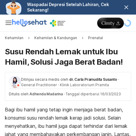
Waspadai Depresi Setelah Lahiran, Cek
Sekarang!
Kehamilan
Kehamilan & Kandungan
Prenatal
Susu Rendah Lemak untuk Ibu
Hamil, Solusi Jaga Berat Badan!
Ditinjau secara medis oleh
dr. Carla Pramudita Susanto
·
General Practitioner
·
Klinik Laboratorium Pramita
Ditulis oleh
Adhenda Madarina
·
Tanggal diperbarui 16/03/2023
Bagi ibu hamil yang tetap ingin menjaga berat badan,
konsumsi susu rendah lemak kerap jadi solusi. Selain
menyehatkan, ibu hamil juga dapat terhindar dari lemak
jahat yang membahayakan perkembangan janin. Lantas,