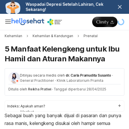
Waspadai Depresi Setelah Lahiran, Cek
Sekarang!
Kehamilan
Kehamilan & Kandungan
Prenatal
5 Manfaat Kelengkeng untuk Ibu
Hamil dan Aturan Makannya
Ditinjau secara medis oleh
dr. Carla Pramudita Susanto
·
General Practitioner
·
Klinik Laboratorium Pramita
Ditulis oleh
Reikha Pratiwi
·
Tanggal diperbarui 28/04/2025
Indeks:
Apakah aman?
Manfaat
Sebagai buah yang banyak dijual di pasaran dan punya
Aturan
rasa manis, kelengkeng disukai oleh hampir semua