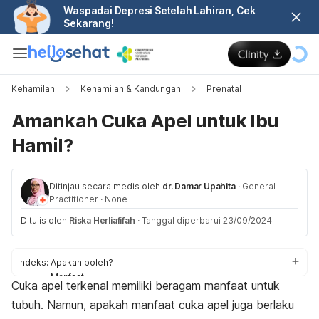
Waspadai Depresi Setelah Lahiran, Cek
Sekarang!
Kehamilan
Kehamilan & Kandungan
Prenatal
Amankah Cuka Apel untuk Ibu
Hamil?
Ditinjau secara medis oleh
dr. Damar Upahita
·
General
Practitioner
·
None
Ditulis oleh
Riska Herliafifah
·
Tanggal diperbarui 23/09/2024
Indeks:
Apakah boleh?
Manfaat
Cuka apel terkenal memiliki beragam manfaat untuk
Aturan minum
tubuh. Namun, apakah manfaat cuka apel juga berlaku