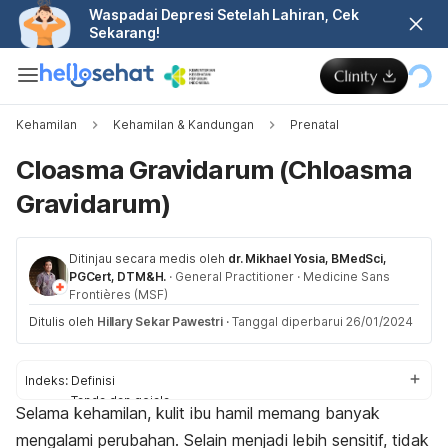
Waspadai Depresi Setelah Lahiran, Cek
Sekarang!
Kehamilan
Kehamilan & Kandungan
Prenatal
Cloasma Gravidarum (Chloasma
Gravidarum)
Ditinjau secara medis oleh
dr. Mikhael Yosia, BMedSci,
PGCert, DTM&H.
·
General Practitioner
·
Medicine Sans
Frontières (MSF)
Ditulis oleh
Hillary Sekar Pawestri
·
Tanggal diperbarui 26/01/2024
Indeks:
Definisi
Tanda dan gejala
Selama kehamilan, kulit ibu hamil memang banyak
Penyebab
mengalami perubahan. Selain menjadi lebih sensitif
, tidak
Pengobatan