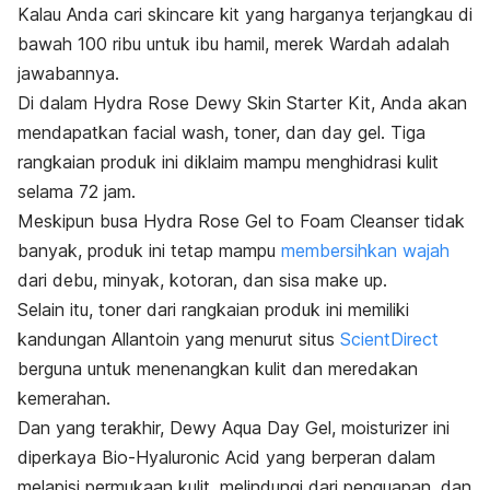
Kalau Anda cari
skincare kit
yang harganya terjangkau di
bawah 100 ribu untuk ibu hamil, merek Wardah adalah
jawabannya.
Di dalam Hydra Rose Dewy Skin Starter Kit, Anda akan
mendapatkan
facial wash, toner,
dan
day gel.
Tiga
rangkaian produk ini diklaim mampu menghidrasi kulit
selama 72 jam
.
Meskipun busa Hydra Rose Gel to Foam Cleanser tidak
banyak, produk ini tetap mampu
membersihkan wajah
dari debu, minyak, kotoran, dan sisa
make up
.
Selain itu,
toner
dari rangkaian produk ini memiliki
kandungan
Allantoin
yang menurut situs
ScientDirect
berguna
untuk menenangkan kulit dan meredakan
kemerahan.
Dan yang terakhir, Dewy Aqua Day Gel,
moisturizer
ini
diperkaya Bio-Hyaluronic Acid yang berperan dalam
melapisi permukaan kulit, melindungi dari penguapan, dan