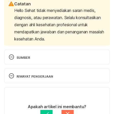
Catatan
Hello Sehat tidak menyediakan saran medis,
diagnosis, atau perawatan. Selalu konsultasikan
dengan ahli kesehatan profesional untuk
mendapatkan jawaban dan penanganan masalah
kesehatan Anda.
SUMBER
Cosmetics & pregnancy. (2022). Retrieved 7 Juli 
2025, from from 
RIWAYAT PENGERJAAN
https://www.fda.gov/cosmetics/resources-
consumers-cosmetics/cosmetics-pregnancy
Versi Terbaru
Skin Care, Hair Care and Cosmetic Treatments in 
18/07/2025
Pregnancy and Breastfeeding. (2021). Retrieved 7 
Ditulis oleh 
Adhenda Madarina
Apakah artikel ini membantu?
July 2025, from 
Ditinjau secara medis oleh
dr. Carla Pramudita 