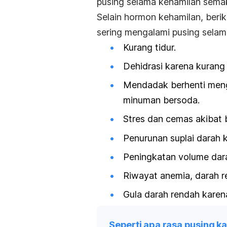
pusing selama kehamilan semak
Selain hormon kehamilan, berik
sering mengalami pusing sela
Kurang tidur.
Dehidrasi karena kuran
Mendadak berhenti mengo
minuman bersoda.
Stres dan cemas akibat
Penurunan suplai darah 
Peningkatan volume dar
Riwayat anemia, darah re
Gula darah rendah kare
Seperti apa rasa pusing k