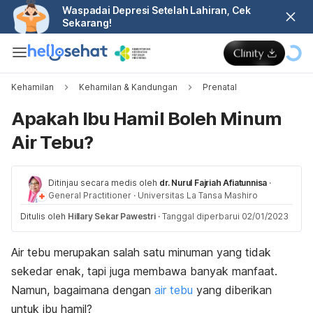
Waspadai Depresi Setelah Lahiran, Cek
Sekarang!
Kehamilan
Kehamilan & Kandungan
Prenatal
Apakah Ibu Hamil Boleh Minum
Air Tebu?
Ditinjau secara medis oleh
dr. Nurul Fajriah Afiatunnisa
·
General Practitioner
·
Universitas La Tansa Mashiro
Ditulis oleh
Hillary Sekar Pawestri
·
Tanggal diperbarui 02/01/2023
Air tebu merupakan salah satu minuman yang tidak
sekedar enak, tapi juga membawa banyak manfaat.
Namun, bagaimana dengan
air tebu
yang diberikan
untuk ibu hamil?