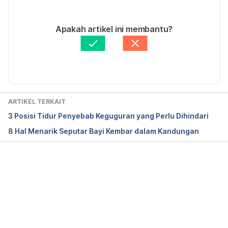
06/07/2021
American Pregnancy Association. 2016. How A 
Ditulis oleh 
Arinda Veratamala
Apakah artikel ini membantu?
Multiples Pregnancy Occurs. Retrieved from 
Ditinjau secara medis oleh
dr. Andreas Wilson 
http://americanpregnancy.org/multiples/how-
Setiawan, M.Kes.
Diperbarui oleh: 
Ajeng Pratiwi
multiples-occur/. Accessed September 7, 2016.
ARTIKEL TERKAIT
3 Posisi Tidur Penyebab Keguguran yang Perlu Dihindari
8 Hal Menarik Seputar Bayi Kembar dalam Kandungan
Memuat...