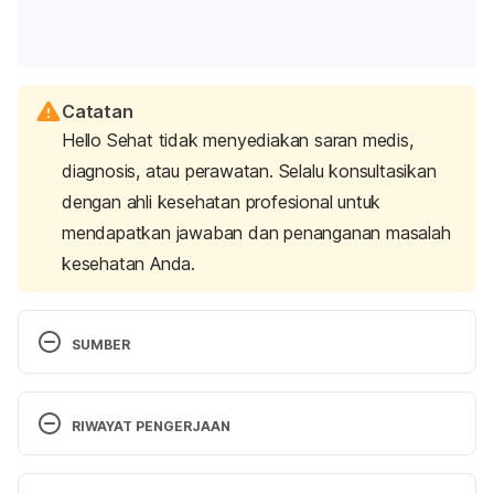
Catatan
Hello Sehat tidak menyediakan saran medis,
diagnosis, atau perawatan. Selalu konsultasikan
dengan ahli kesehatan profesional untuk
mendapatkan jawaban dan penanganan masalah
kesehatan Anda.
SUMBER
NHS. 2016. Pregnant with Twins. Retrieved from 
http://www.nhs.uk/conditions/pregnancy-and-
RIWAYAT PENGERJAAN
baby/pages/what-causes-twins.aspx. Accessed 
September 7, 2016.
Versi Terbaru