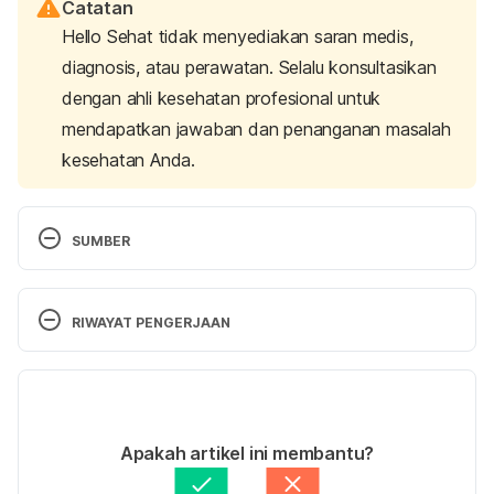
Catatan
Hello Sehat tidak menyediakan saran medis,
diagnosis, atau perawatan. Selalu konsultasikan
dengan ahli kesehatan profesional untuk
mendapatkan jawaban dan penanganan masalah
kesehatan Anda.
SUMBER
Australia, D. (2019) 
History of diving
, 
Diving 
Australia
. Retrieved on 22 April 2024, from 
RIWAYAT PENGERJAAN
https://www.diving.org.au/about/history/
Versi Terbaru
Aquatics: History of diving at the Olympic Games – 
Olympic.org
. (2020)  Retrieved on 22 April 2024, 
29/04/2024
from 
Ditulis oleh 
Aprinda Puji
Apakah artikel ini membantu?
https://stillmed.olympic.org/media/Document%20Li
Ditinjau secara medis oleh
dr. Andreas Wilson 
Setiawan, M.Kes.