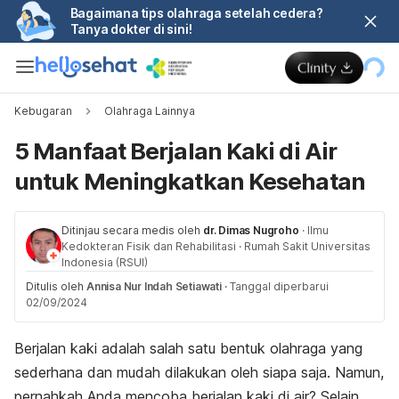
Bagaimana tips olahraga setelah cedera?
Tanya dokter di sini!
Kebugaran
Olahraga Lainnya
5 Manfaat Berjalan Kaki di Air
untuk Meningkatkan Kesehatan
Ditinjau secara medis oleh
dr. Dimas Nugroho
·
Ilmu
Kedokteran Fisik dan Rehabilitasi
·
Rumah Sakit Universitas
Indonesia (RSUI)
Ditulis oleh
Annisa Nur Indah Setiawati
·
Tanggal diperbarui
02/09/2024
Berjalan kaki adalah salah satu bentuk olahraga yang
sederhana dan mudah dilakukan oleh siapa saja. Namun,
pernahkah Anda mencoba berjalan kaki di air?
Selain