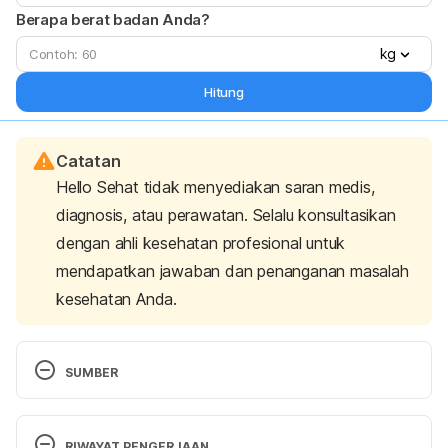
Berapa berat badan Anda?
kg
Hitung
Catatan
Hello Sehat tidak menyediakan saran medis,
diagnosis, atau perawatan. Selalu konsultasikan
dengan ahli kesehatan profesional untuk
mendapatkan jawaban dan penanganan masalah
kesehatan Anda.
SUMBER
Rohimaturrizki, Oktavia (2022). 
Mengenal Olahraga 
Atletik
. Penerbit CV Media Edukasi Creative.
RIWAYAT PENGERJAAN