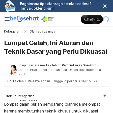
Bagaimana tips olahraga setelah cedera?
Tanya dokter di sini!
Kebugaran
Olahraga Lainnya
Lompat Galah, Ini Aturan dan
Teknik Dasar yang Perlu Dikuasai
Ditinjau secara medis oleh
dr. Patricia Lukas Goentoro
·
General Practitioner
·
Rumah Sakit Universitas Indonesia
(RSUI)
Ditulis oleh
Zulfa Azza Adhini
·
Tanggal diperbarui 01/01/2024
Indeks:
Pengertian
Teknik dasar
Lompat galah bukan sembarang olahraga melompat
Manfaat
karena membutuhkan teknik khusus untuk dikuasai