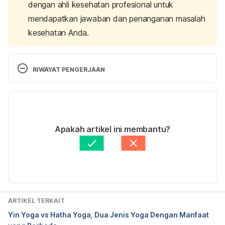
dengan ahli kesehatan profesional untuk
mendapatkan jawaban dan penanganan masalah
kesehatan Anda.
RIWAYAT PENGERJAAN
Versi Terbaru
27/05/2021
Ditulis oleh
Dian Sonnerstedt
Apakah artikel ini membantu?
Diperbarui oleh: 
Nanda Saputri
ARTIKEL TERKAIT
Yin Yoga vs Hatha Yoga, Dua Jenis Yoga Dengan Manfaat