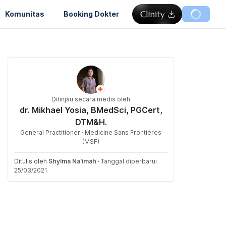
Komunitas
Booking Dokter
Ditinjau secara medis oleh
dr. Mikhael Yosia, BMedSci, PGCert,
DTM&H.
General Practitioner · Medicine Sans Frontières
(MSF)
Ditulis oleh
Shylma Na'imah
·
Tanggal diperbarui
25/03/2021