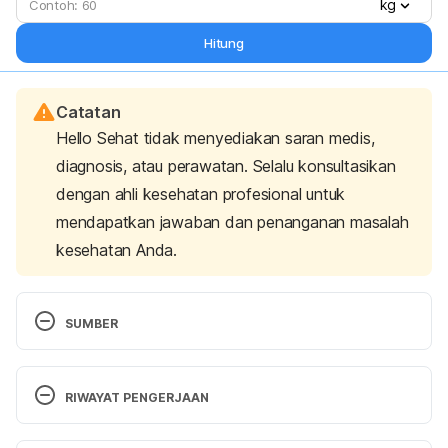
kg
Hitung
Catatan
Hello Sehat tidak menyediakan saran medis,
diagnosis, atau perawatan. Selalu konsultasikan
dengan ahli kesehatan profesional untuk
mendapatkan jawaban dan penanganan masalah
kesehatan Anda.
SUMBER
Practising pilates 
https://www.bhf.org.uk/informationsupport/heart-
RIWAYAT PENGERJAAN
matters-magazine/activity/pilates
 accessed July 12, 
2019. 
Versi Terbaru