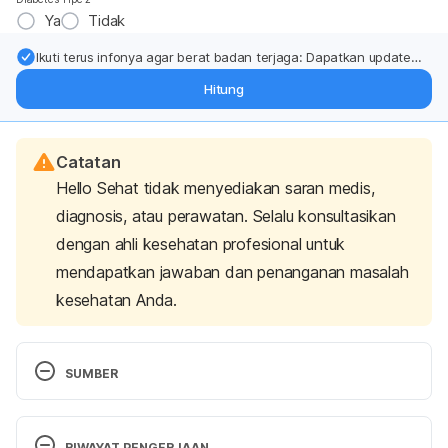
Ya
Tidak
Ikuti terus infonya agar berat badan terjaga: Dapatkan update
dari pakar mengenai dukungan dan perawatan berat badan
Hitung
langsung ke inbox Anda.
Catatan
Hello Sehat tidak menyediakan saran medis,
diagnosis, atau perawatan. Selalu konsultasikan
dengan ahli kesehatan profesional untuk
mendapatkan jawaban dan penanganan masalah
kesehatan Anda.
SUMBER
American Cancer Society. 2020. How Your Diet 
May Affect Your Risk of Breast Cancer. [online] 
RIWAYAT PENGERJAAN