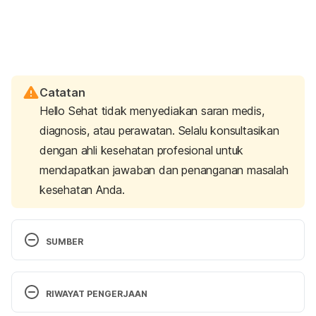
Catatan
Hello Sehat tidak menyediakan saran medis,
diagnosis, atau perawatan. Selalu konsultasikan
dengan ahli kesehatan profesional untuk
mendapatkan jawaban dan penanganan masalah
kesehatan Anda.
SUMBER
Understanding blood pressure readings.
 (2018). 
American Heart Association. Retrieved May 31, 
RIWAYAT PENGERJAAN
2024, from 
https://www.heart.org/en/health-