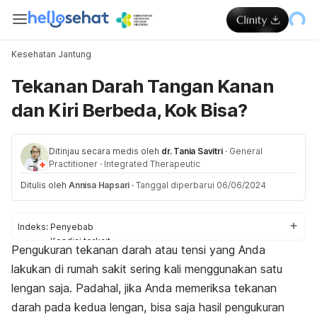
Kesehatan Jantung
Tekanan Darah Tangan Kanan
dan Kiri Berbeda, Kok Bisa?
Ditinjau secara medis oleh
dr. Tania Savitri
·
General
Practitioner
·
Integrated Therapeutic
Ditulis oleh
Annisa Hapsari
·
Tanggal diperbarui 06/06/2024
Indeks:
Penyebab
Kondisi terkait
Pengukuran tekanan darah atau tensi yang Anda
Tips mencegah
lakukan di rumah sakit sering kali menggunakan satu
lengan saja. Padahal, jika Anda memeriksa tekanan
darah pada kedua lengan, bisa saja hasil pengukuran