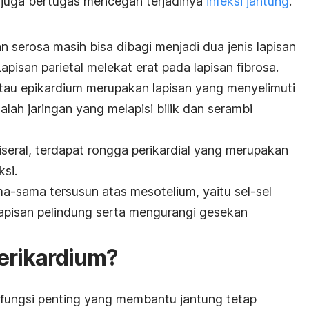
ini juga bertugas mencegah terjadinya
infeksi jantung
.
n serosa masih bisa dibagi menjadi dua jenis lapisan
 Lapisan parietal melekat erat pada lapisan fibrosa.
 atau epikardium merupakan lapisan yang menyelimuti
lah jaringan yang melapisi bilik dan serambi
viseral, terdapat rongga perikardial yang merupakan
si.
ama-sama tersusun atas mesotelium, yaitu sel-sel
lapisan pelindung serta mengurangi gesekan
perikardium?
 fungsi penting yang membantu jantung tetap