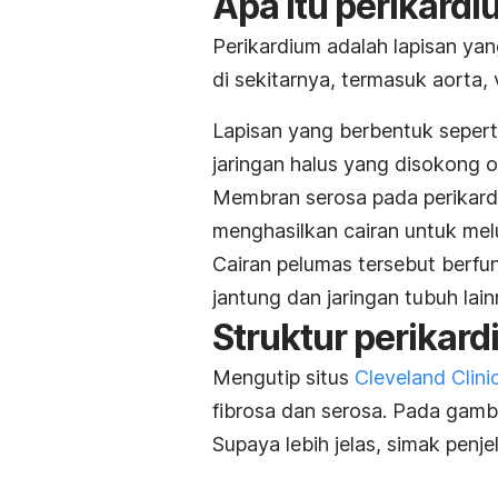
Apa itu perikard
Perikardium adalah lapisan y
di sekitarnya, termasuk aorta,
Lapisan yang berbentuk seperti
jaringan halus yang disokong ol
Membran serosa pada perikar
menghasilkan cairan untuk mel
Cairan pelumas tersebut berfu
jantung dan jaringan tubuh lai
Struktur perikar
Mengutip situs
Cleveland Clini
fibrosa dan serosa. Pada gamba
Supaya lebih jelas, simak penje