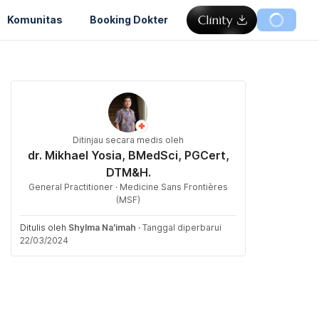
Komunitas
Booking Dokter
Ditinjau secara medis oleh
dr. Mikhael Yosia, BMedSci, PGCert,
DTM&H.
General Practitioner · Medicine Sans Frontières
(MSF)
Ditulis oleh
Shylma Na'imah
·
Tanggal diperbarui
22/03/2024