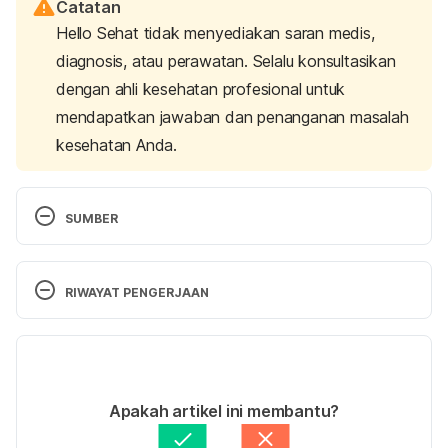
Catatan
Hello Sehat tidak menyediakan saran medis,
diagnosis, atau perawatan. Selalu konsultasikan
dengan ahli kesehatan profesional untuk
mendapatkan jawaban dan penanganan masalah
kesehatan Anda.
SUMBER
Preventing Heart Disease. (2014). Retrieved 9 
August 2022, from 
RIWAYAT PENGERJAAN
https://www.hsph.harvard.edu/nutritionsource/disea
se-prevention/cardiovascular-disease/preventing-
Versi Terbaru
cvd/
15/12/2022
Heart Failure (Congestive Heart Failure): Symptoms 
Ditulis oleh 
Bayu Galih Permana
Apakah artikel ini membantu?
& Treatment. (2022). Retrieved 9 August 2022, 
Ditinjau secara medis oleh
dr. Nurul Fajriah 
Afiatunnisa