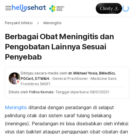
Penyakit Infeksi
Meningitis
Berbagai Obat Meningitis dan
Pengobatan Lainnya Sesuai
Penyebab
Ditinjau secara medis oleh
dr. Mikhael Yosia, BMedSci,
PGCert, DTM&H.
·
General Practitioner
·
Medicine Sans
Frontières (MSF)
Ditulis oleh
Fidhia Kemala
·
Tanggal diperbarui 08/01/2021
Meningitis
ditandai dengan peradangan di selaput
pelindung otak dan sistem saraf tulang belakang
(meninges). Peradangan ini bisa disebabkan oleh infeksi
virus dan bakteri ataupun penggunaan obat-obatan dan