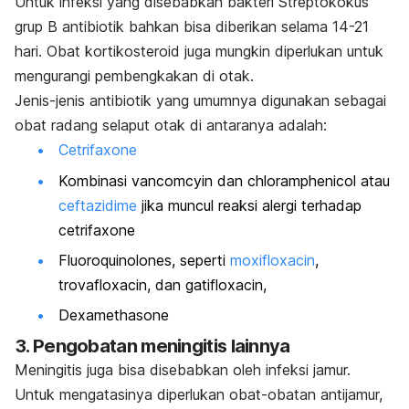
Untuk infeksi yang disebabkan bakteri Streptokokus
grup B antibiotik bahkan bisa diberikan selama 14-21
hari. Obat kortikosteroid juga mungkin diperlukan untuk
mengurangi pembengkakan di otak.
Jenis-jenis antibiotik yang umumnya digunakan sebagai
obat radang selaput otak di antaranya adalah:
Cetrifaxone
Kombinasi vancomcyin dan chloramphenicol atau
ceftazidime
jika muncul reaksi alergi terhadap
cetrifaxone
Fluoroquinolones, seperti
moxifloxacin
,
trovafloxacin, dan gatifloxacin,
Dexamethasone
3. Pengobatan meningitis lainnya
Meningitis juga bisa disebabkan oleh infeksi jamur.
Untuk mengatasinya diperlukan obat-obatan antijamur,