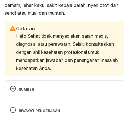
demam, leher kaku, sakit kepala parah, nyeri otot dan
sendi atau mual dan muntah.
Catatan
Hello Sehat tidak menyediakan saran medis,
diagnosis, atau perawatan. Selalu konsultasikan
dengan ahli kesehatan profesional untuk
mendapatkan jawaban dan penanganan masalah
kesehatan Anda.
SUMBER
Shmaefsky, Brian, and Hilary Babcock. (2010).  
Meningitis
. Infobase Publishing.
RIWAYAT PENGERJAAN
Zueter, A. M., & Zaiter, A. (2015). Infectious 
Versi Terbaru
meningitis. 
Clinical Microbiology Newsletter
, 37(6), 