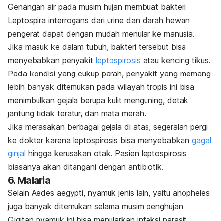
Genangan air pada musim hujan membuat bakteri
Leptospira interrogans
dari urine dan darah hewan
pengerat dapat dengan mudah menular ke manusia.
Jika masuk ke dalam tubuh, bakteri tersebut bisa
menyebabkan penyakit
leptospirosis
atau kencing tikus.
Pada kondisi yang cukup parah, penyakit yang memang
lebih banyak ditemukan pada wilayah tropis ini bisa
menimbulkan gejala berupa kulit menguning, detak
jantung tidak teratur, dan mata merah.
Jika merasakan berbagai gejala di atas, segeralah pergi
ke dokter karena leptospirosis bisa menyebabkan
gagal
ginjal
hingga kerusakan otak. Pasien leptospirosis
biasanya akan ditangani dengan antibiotik.
6. Malaria
Selain
Aedes aegypti
, nyamuk jenis lain, yaitu
anopheles
juga banyak ditemukan selama musim penghujan.
Gigitan nyamuk ini bisa menularkan infeksi parasit