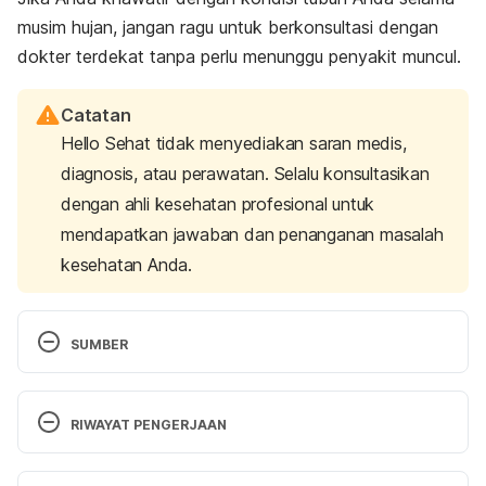
musim hujan, jangan ragu untuk berkonsultasi dengan
dokter terdekat tanpa perlu menunggu penyakit muncul.
Catatan
Hello Sehat tidak menyediakan saran medis,
diagnosis, atau perawatan. Selalu konsultasikan
dengan ahli kesehatan profesional untuk
mendapatkan jawaban dan penanganan masalah
kesehatan Anda.
SUMBER
Rokom. (2012, February 13). 
Penyakit Tangan kaki 
Mulut (PTKM)
. Sehat Negeriku. Retrieved 15 
RIWAYAT PENGERJAAN
January 2024 from 
https://sehatnegeriku.kemkes.go.id/baca/rilis-
Versi Terbaru