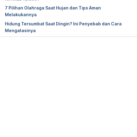
January 17, 2024, from 
7 Pilihan Olahraga Saat Hujan dan Tips Aman
https://www.dlshsi.edu.ph/dlsumc/health-
Melakukannya
advisory/common-rainy-day-illnesses
Hidung Tersumbat Saat Dingin? Ini Penyebab dan Cara
Mengatasinya
Taylor, D. J., Kelly, K., Kohut, M. L., & Song, K. 
(2016). Is insomnia a risk factor for decreased 
influenza vaccine response? 
Behavioral Sleep 
Medicine, 15
(4), 270-287. 
Memuat...
https://doi.org/10.1080/15402002.2015.1126596
Saeidnia, S., Manayi, A., & Vazirian, M. (2015). 
Echinacea purpurea: Pharmacology, phytochemistry 
and analysis methods. 
Pharmacognosy Reviews, 
9
(17), 63. 
https://doi.org/10.4103/0973-
7847.156353
Foxman, E. F., Storer, J. A., Fitzgerald, M. E., Wasik, 
B. R., Hou, L., Zhao, H., Turner, P. E., Pyle, A. M., & 
Iwasaki, A. (2015). Temperature-dependent innate 