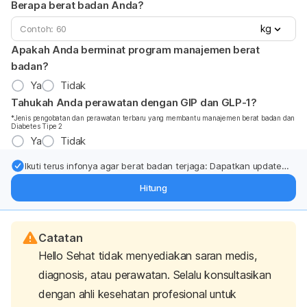
Berapa berat badan Anda?
kg
Apakah Anda berminat program manajemen berat
badan?
Ya
Tidak
Tahukah Anda perawatan dengan GIP dan GLP-1?
*Jenis pengobatan dan perawatan terbaru yang membantu manajemen berat badan dan
Diabetes Tipe 2
Ya
Tidak
Ikuti terus infonya agar berat badan terjaga: Dapatkan update
dari pakar mengenai dukungan dan perawatan berat badan
Hitung
langsung ke inbox Anda.
Catatan
Hello Sehat tidak menyediakan saran medis,
diagnosis, atau perawatan. Selalu konsultasikan
dengan ahli kesehatan profesional untuk