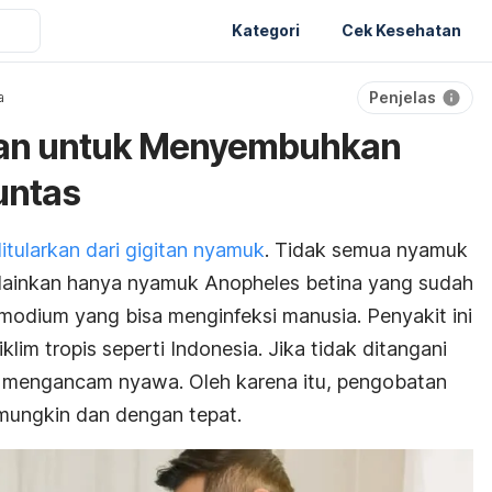
Kategori
Cek Kesehatan
Penjelas
a
tan untuk Menyembuhkan
untas
itularkan dari gigitan nyamuk
. Tidak semua nyamuk
elainkan hanya nyamuk
Anopheles
betina yang sudah
smodium
yang bisa menginfeksi manusia. Penyakit ini
klim tropis seperti Indonesia. Jika tidak ditangani
sa mengancam nyawa. Oleh karena itu, pengobatan
 mungkin dan dengan tepat.