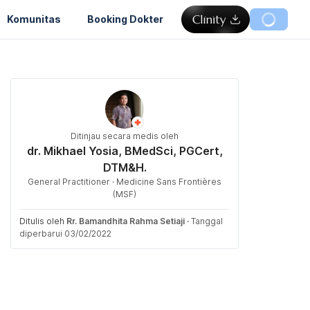
Komunitas
Booking Dokter
Ditinjau secara medis oleh
dr. Mikhael Yosia, BMedSci, PGCert,
DTM&H.
General Practitioner · Medicine Sans Frontières
(MSF)
Ditulis oleh
Rr. Bamandhita Rahma Setiaji
·
Tanggal
diperbarui 03/02/2022