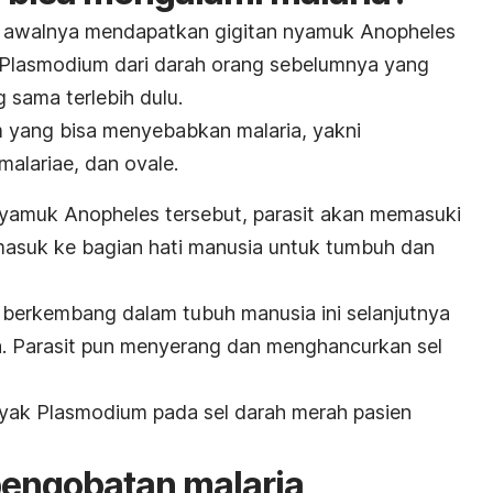
a awalnya mendapatkan gigitan nyamuk
Anopheles
Plasmodium
dari darah orang sebelumnya yang
 sama terlebih dulu.
m
yang bisa menyebabkan malaria, yakni
malariae
, dan
ovale
.
 nyamuk
Anopheles
tersebut, parasit akan memasuki
asuk ke bagian hati manusia untuk tumbuh dan
 berkembang dalam tubuh manusia ini selanjutnya
ia. Parasit pun menyerang dan menghancurkan sel
nyak
Plasmodium
pada sel darah merah pasien
pengobatan malaria