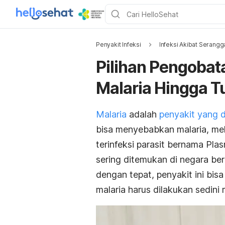
Penyakit Infeksi
Infeksi Akibat Serangg
Pilihan Pengoba
Malaria Hingga T
Malaria
adalah
penyakit yang d
bisa menyebabkan
malaria
, m
terinfeksi parasit bernama
Pla
sering ditemukan di negara beri
dengan tepat, penyakit ini bi
malaria harus dilakukan sedini