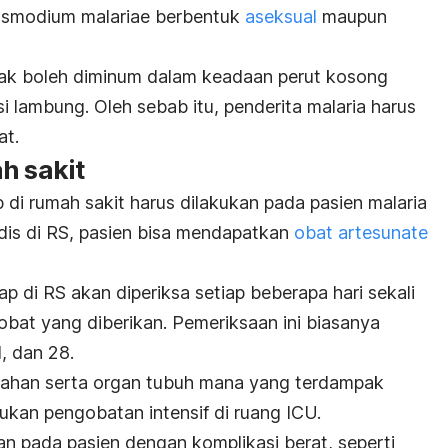
asmodium
malariae berbentuk
aseksual
maupun
dak boleh diminum dalam keadaan perut kosong
i lambung. Oleh sebab itu, penderita malaria harus
at.
h sakit
di rumah sakit harus dilakukan pada pasien malaria
is di RS, pasien bisa mendapatkan
obat artesunate
ap di RS akan diperiksa setiap beberapa hari sekali
at yang diberikan. Pemeriksaan ini biasanya
1, dan 28.
rahan serta organ tubuh mana yang terdampak
ukan pengobatan intensif di ruang ICU.
kan pada pasien dengan komplikasi berat, seperti