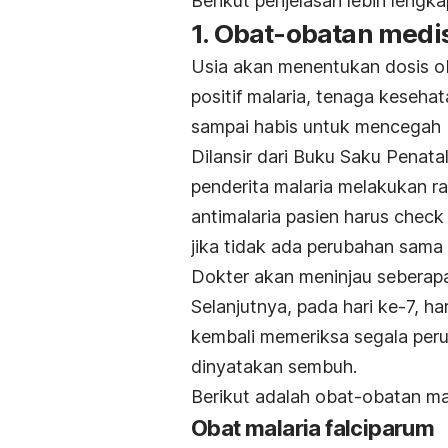
Berikut penjelasan lebih lengk
1. Obat-obatan medi
Usia akan menentukan dosis ob
positif malaria, tenaga keseh
sampai habis untuk mencegah
Dilansir dari Buku Saku Penata
penderita malaria melakukan raw
antimalaria pasien harus
check
jika tidak ada perubahan sama 
Dokter akan meninjau seberap
Selanjutnya, pada hari ke-7, ha
kembali memeriksa segala per
dinyatakan sembuh.
Berikut adalah obat-obatan mal
Obat malaria falciparum